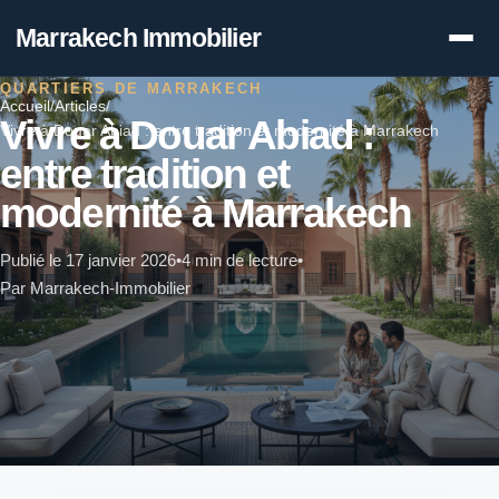
Marrakech Immobilier
QUARTIERS DE MARRAKECH
Accueil
/
Articles
/
Vivre à Douar Abiad :
Vivre à Douar Abiad : entre tradition et modernité à Marrakech
entre tradition et
modernité à Marrakech
Publié le 17 janvier 2026
•
4 min de lecture
•
Par Marrakech-Immobilier