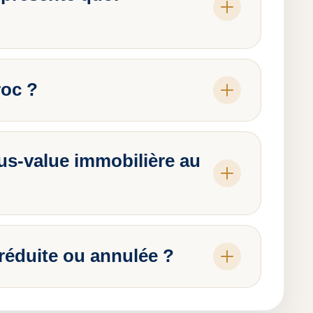
roc ?
us-value immobilière au
 réduite ou annulée ?