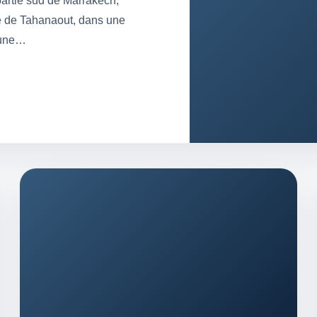
artie sud de Marrakech,
te de Tahanaout, dans une
d’une…