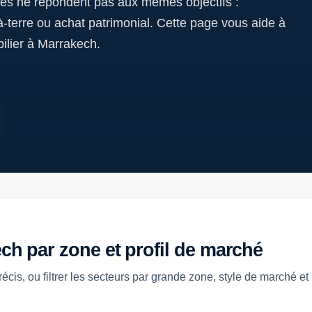
ues ne répondent pas aux mêmes objectifs :
-à-terre ou achat patrimonial. Cette page vous aide à
ilier à Marrakech.
ech par zone et profil de marché
cis, ou filtrer les secteurs par grande zone, style de marché et