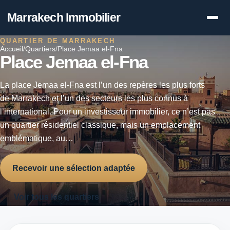
Marrakech Immobilier
QUARTIER DE MARRAKECH
Accueil
/
Quartiers
/
Place Jemaa el-Fna
Place Jemaa el-Fna
La place Jemaa el-Fna est l’un des repères les plus forts
de Marrakech et l’un des secteurs les plus connus à
l’international. Pour un investisseur immobilier, ce n’est pas
un quartier résidentiel classique, mais un emplacement
emblématique, au…
Recevoir une sélection adaptée
Voir tous les quartiers