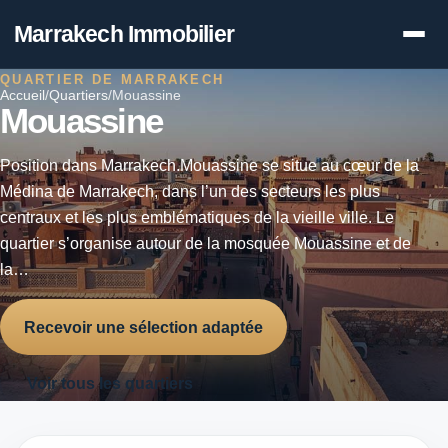
Marrakech Immobilier
QUARTIER DE MARRAKECH
Accueil
/
Quartiers
/
Mouassine
Mouassine
Position dans Marrakech.Mouassine se situe au cœur de la
Médina de Marrakech, dans l’un des secteurs les plus
centraux et les plus emblématiques de la vieille ville. Le
quartier s’organise autour de la mosquée Mouassine et de
la…
Recevoir une sélection adaptée
Voir tous les quartiers