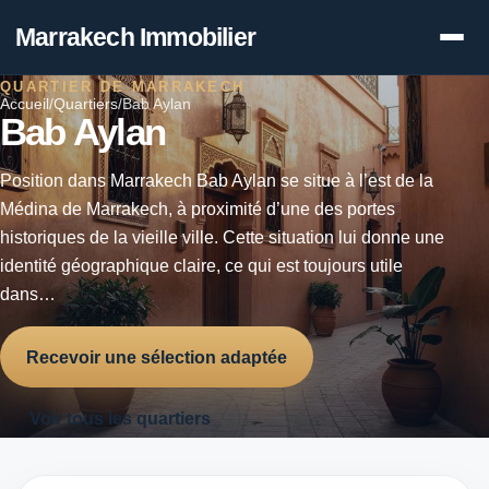
Marrakech Immobilier
QUARTIER DE MARRAKECH
Accueil
/
Quartiers
/
Bab Aylan
Bab Aylan
Position dans Marrakech Bab Aylan se situe à l’est de la
Médina de Marrakech, à proximité d’une des portes
historiques de la vieille ville. Cette situation lui donne une
identité géographique claire, ce qui est toujours utile
dans…
Recevoir une sélection adaptée
Voir tous les quartiers