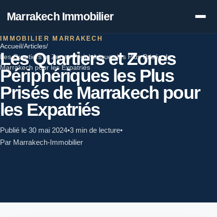
Marrakech Immobilier
IMMOBILIER MARRAKECH
Accueil
/
Articles
/
Les Quartiers et Zones
Les Quartiers et Zones Périphériques les Plus Prisés de
Marrakech pour les Expatriés
Périphériques les Plus
Prisés de Marrakech pour
les Expatriés
Publié le 30 mai 2024
•
3 min de lecture
•
Par Marrakech-Immobilier