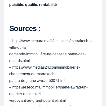
paisible, qualité, rentabilité
Sources :
– http://www.menara.ma/fr/actualites/marrakech-la-
ville-où-la
demande-immobilière-ne-cessede battre-des-
records.html
– https://www.medias24.com/immobilierle-
changement-de-marrakech-
partira-de-jnane-awrad-5007.html
– https://leseco.ma/immobilier/jnane-awrad-un-
quartier-residentiel-
verdoyant-au-grand-potentiel.html