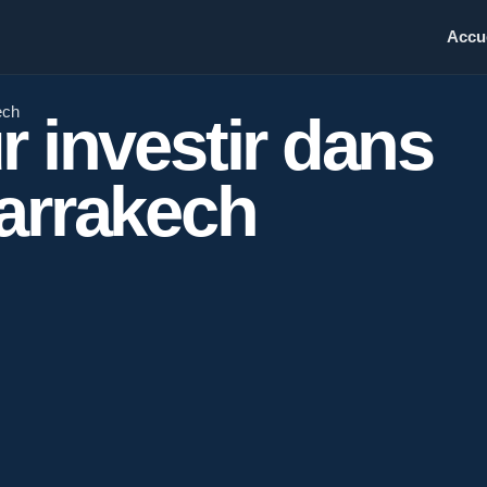
Accue
ech
r investir dans
Marrakech